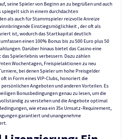
uf, seine Spieler von Beginn an zu begrüßen und auch
s spiegelt sich in einem durchdachten
 als auch für Stammspieler reizvolle Anreize
innbringende Einstiegsmöglichkeit , der oft als
riert ist, wodurch das Startkapital deutlich
 umfassen einen 100% Bonus bis zu 500 Euro plus 50
inzahlungen. Darüber hinaus bietet das Casino eine
 das Spielerlebnis verbessern. Dazu zählen
mmten Wochentagen, Freispielaktionen zu neu
 Turniere, bei denen Spieler um hohe Preisgelder
ft in Form eines VIP-Clubs, honoriert die
, persönlichen Angeboten und anderen Vorteilen. Es
 jeweiligen Bonusbedingungen genau zu lesen, um die
ollständig zu verstehen und die Angebote optimal
 Bedingungen, wie etwa ein 35x Umsatz-Requirement,
edingungen garantiert und unangenehme
ert.