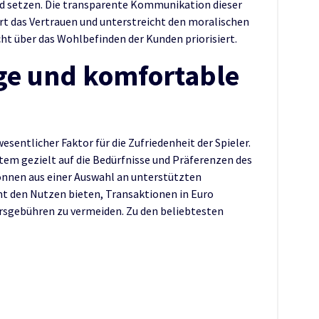
ld setzen. Die transparente Kommunikation dieser
t das Vertrauen und unterstreicht den moralischen
ht über das Wohlbefinden der Kunden priorisiert.
ge und komfortable
esentlicher Faktor für die Zufriedenheit der Spieler.
tem gezielt auf die Bedürfnisse und Präferenzen des
önnen aus einer Auswahl an unterstützten
 den Nutzen bieten, Transaktionen in Euro
sgebühren zu vermeiden. Zu den beliebtesten