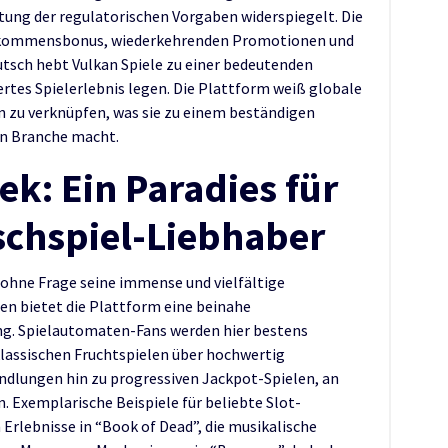
tung der regulatorischen Vorgaben widerspiegelt. Die
lkommensbonus, wiederkehrenden Promotionen und
tsch hebt Vulkan Spiele zu einer bedeutenden
wertes Spielerlebnis legen. Die Plattform weiß globale
n zu verknüpfen, was sie zu einem beständigen
den Branche macht.
ek: Ein Paradies für
schspiel-Liebhaber
 ohne Frage seine immense und vielfältige
en bietet die Plattform eine beinahe
ng. Spielautomaten-Fans werden hier bestens
klassischen Fruchtspielen über hochwertig
ndlungen hin zu progressiven Jackpot-Spielen, an
 Exemplarische Beispiele für beliebte Slot-
Erlebnisse in “Book of Dead”, die musikalische