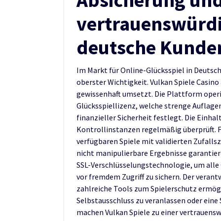
Absicherung und
vertrauenswürdi
deutsche Kunde
Im Markt für Online-Glücksspiel in Deutsc
oberster Wichtigkeit. Vulkan Spiele Casino 
gewissenhaft umsetzt. Die Plattform operie
Glücksspiellizenz, welche strenge Auflagen
finanzieller Sicherheit festlegt. Die Einha
Kontrollinstanzen regelmäßig überprüft. Fü
verfügbaren Spiele mit validierten Zufalls
nicht manipulierbare Ergebnisse garantie
SSL-Verschlüsselungstechnologie, um alle
vor fremdem Zugriff zu sichern. Der veran
zahlreiche Tools zum Spielerschutz ermögl
Selbstausschluss zu veranlassen oder ein
machen Vulkan Spiele zu einer vertrauenswü