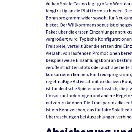
Vulkan Spiele Casino legt großen Wert dara
langfristig an die Plattform zu binden. Die
Bonusprogramm wider sowohl für Neukunden
bietet. Der Willkommensbonus ist eine gew
Paket über die ersten Einzahlungen struktu
vergrößert wird. Typische Konfigurationen
Freispiele, verteilt über die ersten drei E
Vielzahl von laufenden Promotionen bereit
beispielsweise Einzahlungsboni an besti
veröffentlichten Slots oder auch spezielle
konkurrieren können. Ein Treueprogramm, o
regelmäßige Aktivität mit exklusiven Boni
ist für deutsche Spieler unerlässlich, die
Umsatzanforderungen und andere Regeln v
nutzen zu können. Die Transparenz dieser
ist ein Kennzeichen, das für faire Spielb
Überraschungen bei Auszahlungen verhind