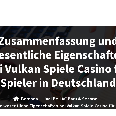
Zusammenfassung un
esentliche Eigenschaft
i Vulkan Spiele Casino 
Spieler in Deutschland
Beranda
::
Jual Beli AC Baru & Second
::
wesentliche Eigenschaften bei Vulkan Spiele Casino für 