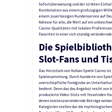
Sofortüberweisung und der strikten Einhal
Kombination aus einem großzügigen Wil
einem zuverlässigen Kundenservice auf Deu
Adresse für alle, die Wert auf ein unbesch
Casino-Qualitäten mit lokalen Präferenze
Favoriten in einer sich ständig verändern
Die Spielbiblioth
Slot-Fans und Ti
Das Herzstück von Vulkan Spiele Casino ist
Spielesammlung. Durch hunderte von Spiel
unerschöpfliche Fundgrube an Unterhaltu
bedient. Denn das das Angebot reicht von 
produzierte Video-Slots mit fesselnden Ha
denen existenzverändernde Beträge winken.
Kategorien stellen dar die mythologischen 