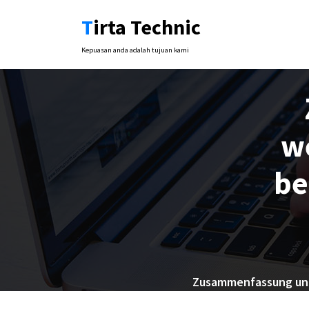
Lewati
Tirta Technic
ke
konten
Kepuasan anda adalah tujuan kami
w
be
Zusammenfassung und 