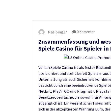
Masiping17
0 Komentar
Zusammenfassung und wesen
Spiele Casino für Spieler i
Vulkan Spiele Casino ist als fester Bestan
positioniert und stellt bereit Spielern aus
Unterhaltung als auch Sicherheit kombini
besticht durch eine beeindruckende Spielb
NetEnt, Play’n GO und Pragmatic Play sta
Benutzeroberfläche, die sowohl für Anfänge
zugänglich ist. Ein wesentlicher Fokus ruh
sich in der akzeptierten Währung Euro, d