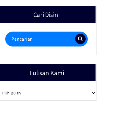
Cari Disini
Pencarian
untuk:
Tulisan Kami
ulisan
ami