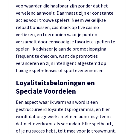
voorwaarden die haalbaar zijn zonder dat het
vervelend aanvoelt. Daarnaast zijn er constante
acties voor trouwe spelers. Neem wekelijkse
reload bonussen, cashback op live casino
verliezen, en toernooien waar je punten
verzamelt door eenvoudig je favoriete spellen te
spelen. Ik adviseer je aan de promotiepagina
frequent te checken, want de promoties
veranderen en zijn intelligent afgestemd op
huidige spelreleases of sportevenementen.
Loyaliteitsbeloningen en
Speciale Voordelen
Een aspect waar ik warm van word is een
gestructureerd loyaliteitsprogramma, en hier
wordt dat uitgewerkt met een puntensysteem
dat niet overkomt als secundair. Elke spelbeurt,
of je nu succes hebt, telt mee voor je trouwmunt.