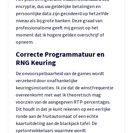
encryptie, dus uw geldelijke betalingen en
persoonlijke data zijn gecodeerd op hetzelfde
niveau als bij grote banken. Deze graad van
professionalisme geeft mij gerust op het
moment dat ik hogere gelden overschrijf of
opneem.
Correcte Programmatuur en
RNG Keuring
De onvoorspelbaarheid van de games wordt
verzekerd door onafhankelijke
keuringsinstanties. Ik zie dat de winstfrequentie
overeenkomt met wat ik theoretisch mag
voorzien van de aangegeven RTP-percentages.
Dit houdt in dat je kunt rekenen op een eerlijke
ronde aan de fruitautomaat of een echte
kaartuitdeling aan de blackjack tafel. De
spelontwikkelaars waarmee wordt