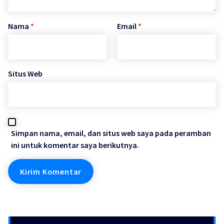
Nama
*
Email
*
Situs Web
Simpan nama, email, dan situs web saya pada peramban
ini untuk komentar saya berikutnya.