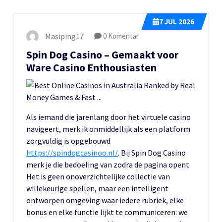
7
JUL 2026
Masiping17
0 Komentar
Spin Dog Casino – Gemaakt voor
Ware Casino Enthousiasten
Als iemand die jarenlang door het virtuele casino
navigeert, merk ik onmiddellijk als een platform
zorgvuldig is opgebouwd
https://spindogcasinoo.nl/
. Bij Spin Dog Casino
merk je die bedoeling van zodra de pagina opent.
Het is geen onoverzichtelijke collectie van
willekeurige spellen, maar een intelligent
ontworpen omgeving waar iedere rubriek, elke
bonus en elke functie lijkt te communiceren: we