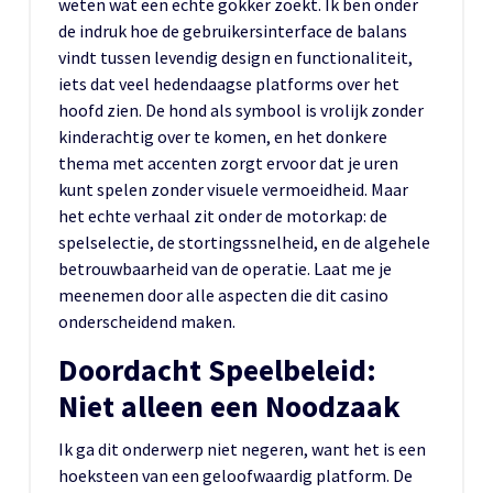
weten wat een echte gokker zoekt. Ik ben onder
de indruk hoe de gebruikersinterface de balans
vindt tussen levendig design en functionaliteit,
iets dat veel hedendaagse platforms over het
hoofd zien. De hond als symbool is vrolijk zonder
kinderachtig over te komen, en het donkere
thema met accenten zorgt ervoor dat je uren
kunt spelen zonder visuele vermoeidheid. Maar
het echte verhaal zit onder de motorkap: de
spelselectie, de stortingssnelheid, en de algehele
betrouwbaarheid van de operatie. Laat me je
meenemen door alle aspecten die dit casino
onderscheidend maken.
Doordacht Speelbeleid:
Niet alleen een Noodzaak
Ik ga dit onderwerp niet negeren, want het is een
hoeksteen van een geloofwaardig platform. De