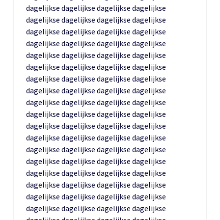
dagelijkse dagelijkse dagelijkse dagelijkse
dagelijkse dagelijkse dagelijkse dagelijkse
dagelijkse dagelijkse dagelijkse dagelijkse
dagelijkse dagelijkse dagelijkse dagelijkse
dagelijkse dagelijkse dagelijkse dagelijkse
dagelijkse dagelijkse dagelijkse dagelijkse
dagelijkse dagelijkse dagelijkse dagelijkse
dagelijkse dagelijkse dagelijkse dagelijkse
dagelijkse dagelijkse dagelijkse dagelijkse
dagelijkse dagelijkse dagelijkse dagelijkse
dagelijkse dagelijkse dagelijkse dagelijkse
dagelijkse dagelijkse dagelijkse dagelijkse
dagelijkse dagelijkse dagelijkse dagelijkse
dagelijkse dagelijkse dagelijkse dagelijkse
dagelijkse dagelijkse dagelijkse dagelijkse
dagelijkse dagelijkse dagelijkse dagelijkse
dagelijkse dagelijkse dagelijkse dagelijkse
dagelijkse dagelijkse dagelijkse dagelijkse