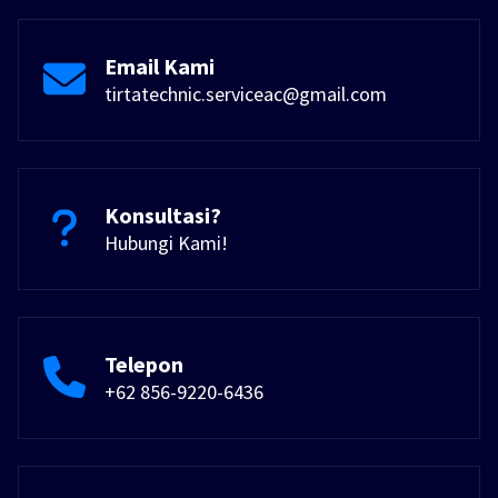
Email Kami
tirtatechnic.serviceac@gmail.com
Konsultasi?
Hubungi Kami!
Telepon
+62 856-9220-6436