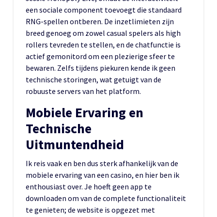
een sociale component toevoegt die standaard
RNG-spellen ontberen. De inzetlimieten zijn
breed genoeg om zowel casual spelers als high
rollers tevreden te stellen, en de chatfunctie is
actief gemonitord om een plezierige sfeer te
bewaren. Zelfs tijdens piekuren kende ik geen
technische storingen, wat getuigt van de
robuuste servers van het platform.
Mobiele Ervaring en
Technische
Uitmuntendheid
Ik reis vaak en ben dus sterk afhankelijk van de
mobiele ervaring van een casino, en hier ben ik
enthousiast over. Je hoeft geen app te
downloaden om van de complete functionaliteit
te genieten; de website is opgezet met