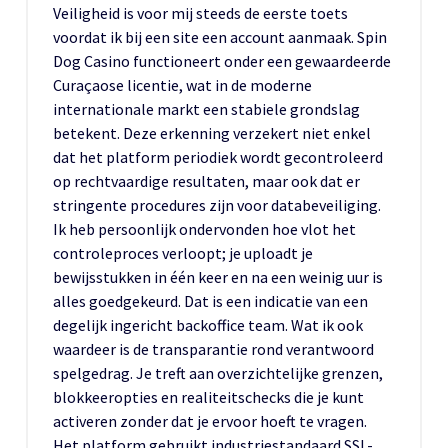
Veiligheid is voor mij steeds de eerste toets
voordat ik bij een site een account aanmaak. Spin
Dog Casino functioneert onder een gewaardeerde
Curaçaose licentie, wat in de moderne
internationale markt een stabiele grondslag
betekent. Deze erkenning verzekert niet enkel
dat het platform periodiek wordt gecontroleerd
op rechtvaardige resultaten, maar ook dat er
stringente procedures zijn voor databeveiliging.
Ik heb persoonlijk ondervonden hoe vlot het
controleproces verloopt; je uploadt je
bewijsstukken in één keer en na een weinig uur is
alles goedgekeurd. Dat is een indicatie van een
degelijk ingericht backoffice team. Wat ik ook
waardeer is de transparantie rond verantwoord
spelgedrag. Je treft aan overzichtelijke grenzen,
blokkeeropties en realiteitschecks die je kunt
activeren zonder dat je ervoor hoeft te vragen.
Het platform gebruikt industriestandaard SSL-