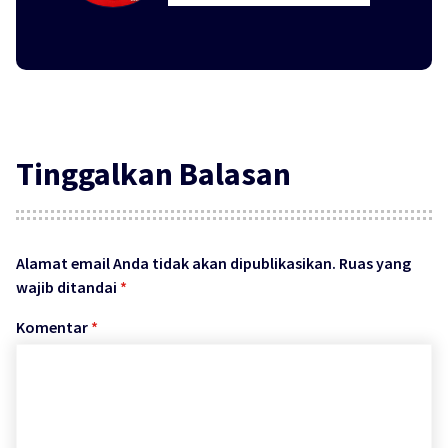
Tinggalkan Balasan
Alamat email Anda tidak akan dipublikasikan.
Ruas yang
wajib ditandai
*
Komentar
*