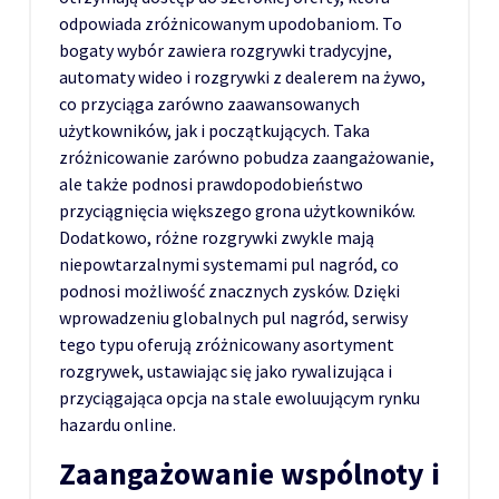
odpowiada zróżnicowanym upodobaniom. To
bogaty wybór zawiera rozgrywki tradycyjne,
automaty wideo i rozgrywki z dealerem na żywo,
co przyciąga zarówno zaawansowanych
użytkowników, jak i początkujących. Taka
zróżnicowanie zarówno pobudza zaangażowanie,
ale także podnosi prawdopodobieństwo
przyciągnięcia większego grona użytkowników.
Dodatkowo, różne rozgrywki zwykle mają
niepowtarzalnymi systemami pul nagród, co
podnosi możliwość znacznych zysków. Dzięki
wprowadzeniu globalnych pul nagród, serwisy
tego typu oferują zróżnicowany asortyment
rozgrywek, ustawiając się jako rywalizująca i
przyciągająca opcja na stale ewoluującym rynku
hazardu online.
Zaangażowanie wspólnoty i