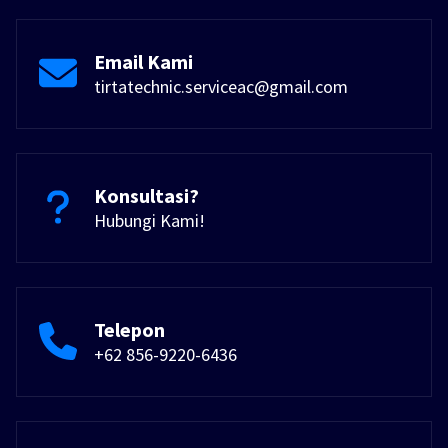
Email Kami
tirtatechnic.serviceac@gmail.com
Konsultasi?
Hubungi Kami!
Telepon
+62 856-9220-6436