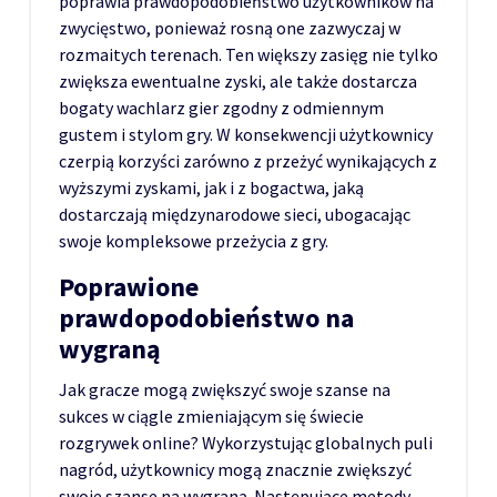
poprawia prawdopodobieństwo użytkowników na
zwycięstwo, ponieważ rosną one zazwyczaj w
rozmaitych terenach. Ten większy zasięg nie tylko
zwiększa ewentualne zyski, ale także dostarcza
bogaty wachlarz gier zgodny z odmiennym
gustem i stylom gry. W konsekwencji użytkownicy
czerpią korzyści zarówno z przeżyć wynikających z
wyższymi zyskami, jak i z bogactwa, jaką
dostarczają międzynarodowe sieci, ubogacając
swoje kompleksowe przeżycia z gry.
Poprawione
prawdopodobieństwo na
wygraną
Jak gracze mogą zwiększyć swoje szanse na
sukces w ciągle zmieniającym się świecie
rozgrywek online? Wykorzystując globalnych puli
nagród, użytkownicy mogą znacznie zwiększyć
swoje szanse na wygraną. Następujące metody