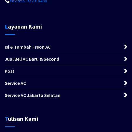
+62 856-9220-6436
Layanan Kami
Isi & Tambah Freon AC
Jual Beli AC Baru & Second
Post
Service AC
Service AC Jakarta Selatan
Tulisan Kami