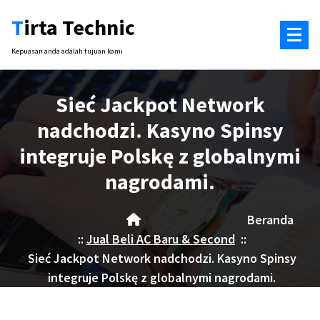
Lewati
Tirta Technic
ke
konten
Kepuasan anda adalah tujuan kami
Sieć Jackpot Network
nadchodzi. Kasyno Spinsy
integruje Polskę z globalnymi
nagrodami.
Beranda
::
Jual Beli AC Baru & Second
::
Sieć Jackpot Network nadchodzi. Kasyno Spinsy
integruje Polskę z globalnymi nagrodami.