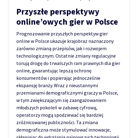
Przyszłe perspektywy
online’owych gier w Polsce
Prognozowanie przyszłych perspektyw gier
online w Polsce ukazuje krajobraz naznaczony
zarówno zmianą przepisów, jak i rozwojem
technologicznym. Ostatnie zmiany regulacyjne
torują drogę do trwalszych ram prawnych dla gier
online, gwarantując lepszą ochronę
konsumentów i popierając jednocześnie
ekspansję branży. Wraz z nieustannymi
przemianami demograficznymi graczy w Polsce,
w tym zwiększającym się zaangażowaniem
młodszych pokoleń w zabawę cyfrową,
operatorzy mogą spodziewać się bardziej
zróżnicowanej publiczności. Ta zmiana
demograficzna może stymulować innowacje,
skłaniając do wdrażania najnowszych technologii,