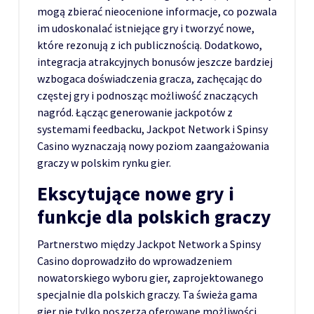
mogą zbierać nieocenione informacje, co pozwala
im udoskonalać istniejące gry i tworzyć nowe,
które rezonują z ich publicznością. Dodatkowo,
integracja atrakcyjnych bonusów jeszcze bardziej
wzbogaca doświadczenia gracza, zachęcając do
częstej gry i podnosząc możliwość znaczących
nagród. Łącząc generowanie jackpotów z
systemami feedbacku, Jackpot Network i Spinsy
Casino wyznaczają nowy poziom zaangażowania
graczy w polskim rynku gier.
Ekscytujące nowe gry i
funkcje dla polskich graczy
Partnerstwo między Jackpot Network a Spinsy
Casino doprowadziło do wprowadzeniem
nowatorskiego wyboru gier, zaprojektowanego
specjalnie dla polskich graczy. Ta świeża gama
gier nie tylko poszerza oferowane możliwości