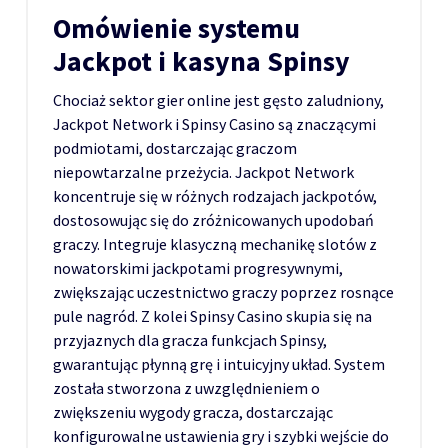
Omówienie systemu
Jackpot i kasyna Spinsy
Chociaż sektor gier online jest gęsto zaludniony,
Jackpot Network i Spinsy Casino są znaczącymi
podmiotami, dostarczając graczom
niepowtarzalne przeżycia. Jackpot Network
koncentruje się w różnych rodzajach jackpotów,
dostosowując się do zróżnicowanych upodobań
graczy. Integruje klasyczną mechanikę slotów z
nowatorskimi jackpotami progresywnymi,
zwiększając uczestnictwo graczy poprzez rosnące
pule nagród. Z kolei Spinsy Casino skupia się na
przyjaznych dla gracza funkcjach Spinsy,
gwarantując płynną grę i intuicyjny układ. System
została stworzona z uwzględnieniem o
zwiększeniu wygody gracza, dostarczając
konfigurowalne ustawienia gry i szybki wejście do