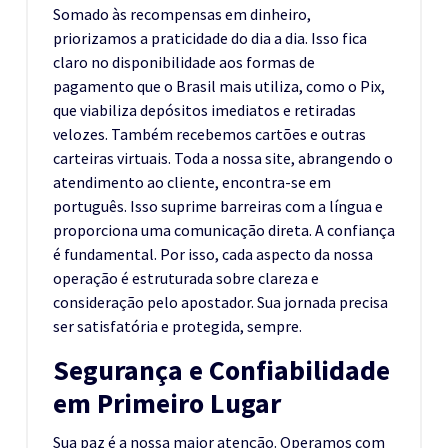
Somado às recompensas em dinheiro,
priorizamos a praticidade do dia a dia. Isso fica
claro no disponibilidade aos formas de
pagamento que o Brasil mais utiliza, como o Pix,
que viabiliza depósitos imediatos e retiradas
velozes. Também recebemos cartões e outras
carteiras virtuais. Toda a nossa site, abrangendo o
atendimento ao cliente, encontra-se em
português. Isso suprime barreiras com a língua e
proporciona uma comunicação direta. A confiança
é fundamental. Por isso, cada aspecto da nossa
operação é estruturada sobre clareza e
consideração pelo apostador. Sua jornada precisa
ser satisfatória e protegida, sempre.
Segurança e Confiabilidade
em Primeiro Lugar
Sua paz é a nossa maior atenção. Operamos com