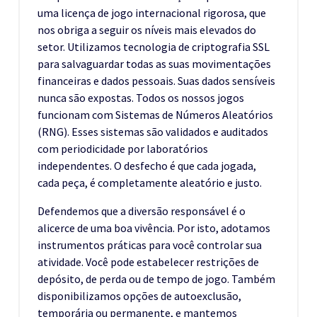
uma licença de jogo internacional rigorosa, que
nos obriga a seguir os níveis mais elevados do
setor. Utilizamos tecnologia de criptografia SSL
para salvaguardar todas as suas movimentações
financeiras e dados pessoais. Suas dados sensíveis
nunca são expostas. Todos os nossos jogos
funcionam com Sistemas de Números Aleatórios
(RNG). Esses sistemas são validados e auditados
com periodicidade por laboratórios
independentes. O desfecho é que cada jogada,
cada peça, é completamente aleatório e justo.
Defendemos que a diversão responsável é o
alicerce de uma boa vivência. Por isto, adotamos
instrumentos práticas para você controlar sua
atividade. Você pode estabelecer restrições de
depósito, de perda ou de tempo de jogo. Também
disponibilizamos opções de autoexclusão,
temporária ou permanente, e mantemos