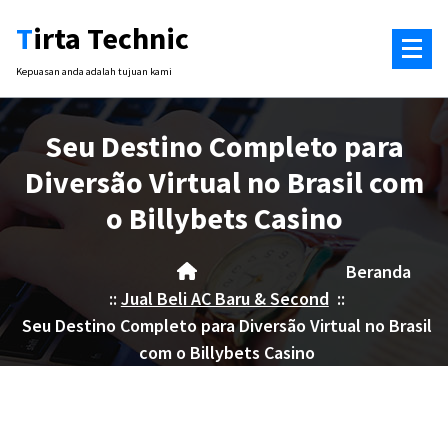
Lewati
Tirta Technic
ke
konten
Kepuasan anda adalah tujuan kami
Seu Destino Completo para
Diversão Virtual no Brasil com
o Billybets Casino
Beranda
::
Jual Beli AC Baru & Second
::
Seu Destino Completo para Diversão Virtual no Brasil
com o Billybets Casino