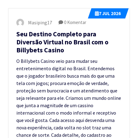
7
JUL 2026
Masiping17
0 Komentar
Seu Destino Completo para
Diversão Virtual no Brasil com o
Billybets Casino
O Billybets Casino veio para mudar seu
entretenimento digital no Brasil. Entendemos
que o jogador brasileiro busca mais do que uma
tela com jogos; procura emoção de verdade,
proteção sem burocracia e um atendimento que
seja relevante para ele. Criamos um mundo online
que junta a magnitude de um cassino
internacional com o modo informal e receptivo
que você gosta. Cada acesso aqui desvenda uma
nova experiência, cada volta no slot traz uma
chance de sorte. Cada detalhe, do cadastro ao