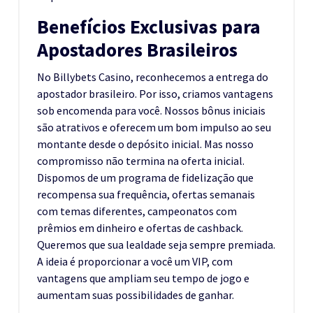
Benefícios Exclusivas para
Apostadores Brasileiros
No Billybets Casino, reconhecemos a entrega do
apostador brasileiro. Por isso, criamos vantagens
sob encomenda para você. Nossos bônus iniciais
são atrativos e oferecem um bom impulso ao seu
montante desde o depósito inicial. Mas nosso
compromisso não termina na oferta inicial.
Dispomos de um programa de fidelização que
recompensa sua frequência, ofertas semanais
com temas diferentes, campeonatos com
prêmios em dinheiro e ofertas de cashback.
Queremos que sua lealdade seja sempre premiada.
A ideia é proporcionar a você um VIP, com
vantagens que ampliam seu tempo de jogo e
aumentam suas possibilidades de ganhar.