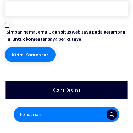
Simpan nama, email, dan situs web saya pada peramban
ini untuk komentar saya berikutnya.
Cari Disini
Pencarian
untuk: