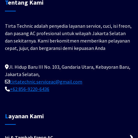
Tentang Kami
Tirta Technic adalah penyedia layanan service, cuci, isi freon,
dan pasang AC profesional untuk wilayah Jakarta Selatan
dan sekitarnya. Kami berkomitmen memberikan pelayanan
cepat, jujur, dan bergaransi demi kepuasan Anda
Jl. Hidup Baru III No. 103, Gandaria Utara, Kebayoran Baru,
Jakarta Selatan,
tirtatechnic.serviceac@gmail.com
+62 856-9220-6436
Layanan Kami
Isi & Tambah Freon AC