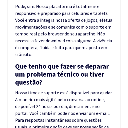
Pode, sim. Nosso plataforma é totalmente
responsivo e preparado para celulares e tablets.
Você entra a íntegra nossa oferta de jogos, efetua
movimentações e se comunica com o suporte em
tempo real pelo browser do seu aparelho. Não
necessita fazer download coisa alguma. A vivência
é completa, fluida e feita para quem aposta em
trânsito.
Que tenho que fazer se deparar
um problema técnico ou tiver
questão?
Nossa time de suporte está disponível para ajudar.
A maneira mais ágil é pelo conversa ao online,
disponível 24 horas por dia, diretamente no
portal. Você também pode nos enviar um e-mail.
Para respostas instantâneas sobre questões
usuais, a primeira opção deve ser nossa seção de