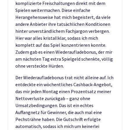
komplizierte Freischaltungen direkt mit dem
Spielen weitermachen. Diese einfache
Herangehensweise hat mich begeistert, da viele
andere Anbieter ihre tatsächlichen Konditionen
hinter unverständlichem Fachjargon verbergen.
Hier war alles kristallklar, sodass ich mich
komplett auf das Spiel konzentrieren konnte.
Zudem gab es einen Wiederaufladebonus, der mir
am nächsten Tag extra Spielgeld schenkte, völlig
ohne versteckte Hürden.
Der Wiederaufladebonus trat nicht alleine auf. Ich
entdeckte ein wöchentliches Cashback-Angebot,
das mir jeden Montag einen Prozentsatz meiner
Nettoverluste zurückgab – ganz ohne
Umsatzbedingungen. Das ist ein echtes
Auffangnetz für Gewinner, die auch mal eine
Pechsträhne haben. Die Gutschrift erfolgte
automatisch, sodass ich mich um keinerlei