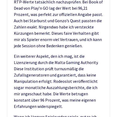
RTP-Werte tatsächlich nachzuprüfen. Bei Book of
Dead von Play’n GO lag der Wert bei 96,21
Prozent, was perfekt zur offiziellen Angabe passt.
Auch bei Starburst und Gonzo’s Quest passten die
Zahlen exakt. Nirgendwo habe ich versteckte
Kürzungen bemerkt. Dieses faire Verhalten gibt
mir als Spieler enorm viel Vertrauen, und ich kann
jede Session ohne Bedenken genießen.
Ein weiterer Aspekt, den ich mag, ist die
Lizenzierung durch die Malta Gaming Authority.
Diese Institution prüft turnusmäßig die
Zufallsgeneratoren und garantiert, dass keine
Manipulation erfolgt. Rodeoslot veröffentlicht
sogar monatliche Auszahlungsberichte, die ich
mir angeschaut habe. Die Werte betrugen
konstant über 96 Prozent, was meine eigenen
Erfahrungen widerspiegelt.
Wenn ich längere Spielrunden spiele, nutze ich