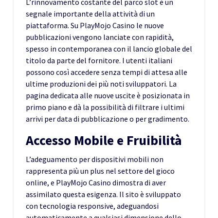
L’rinnovamento costante del parco slot è un
segnale importante della attività di un
piattaforma. Su PlayMojo Casino le nuove
pubblicazioni vengono lanciate con rapidità,
spesso in contemporanea con il lancio globale del
titolo da parte del fornitore. I utenti italiani
possono così accedere senza tempi di attesa alle
ultime produzioni dei più noti sviluppatori. La
pagina dedicata alle nuove uscite è posizionata in
primo piano e dà la possibilità di filtrare i ultimi
arrivi per data di pubblicazione o per gradimento.
Accesso Mobile e Fruibilità
L’adeguamento per dispositivi mobili non
rappresenta più un plus nel settore del gioco
online, e PlayMojo Casino dimostra di aver
assimilato questa esigenza. Il sito è sviluppato
con tecnologia responsive, adeguandosi
automaticamente a qualsiasi dimensione dello