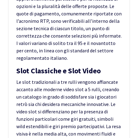
opzioni e la pluralità delle offerte proposte. Le
quote di pagamento, comunemente riportate con
l’acronimo RTP, sono verificabili all’interno della
sezione tecnica di ciascun titolo, un punto di
correttezza che consente selezioni più informate.
I valori variano di solito tra il 95 e il novantotto
per cento, in linea con gli standard del settore
regolamentato italiano.
Slot Classiche e Slot Video
Le slot tradizionali a tre rulli vengono affiancate
accanto alle moderne video slot a 5 rulli, creando
un catalogo in grado di soddisfare sia i giocatori
retrò sia chi desidera meccaniche innovative. Le
video slot si differenziano per la presenza di
funzioni particolari come giri gratuiti, simboli
wild estendibili e giri premio partecipativi. La resa
visiva è nella media alta, con movimenti fluidi e