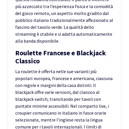
più azzeccato tra l’esperienza fisica e la comodità
del gioco remoto, un aspetto molto gradito dal
pubblico italiano tradizionalmente affezionato al
fascino del tavolo verde. La qualità dello
streaming è stabile e si adatta automaticamente
alla banda disponibile.
Roulette Francese e Blackjack
Classico
La roulette è offerta nelle sue varianti più
popolari: europea, francese e americana, ciascuna
con regole e margini della casa distinti. Il
blackjack offre varie versioni, dal classico al
blackjack switch, transitando per tavoli con
puntate minime accessibili. Nel comparto live, i
croupier comunicano in italiano in fasce orarie
selezionate, mentre l’inglese resta la lingua
comune per i tavoli internazionali. I limiti di