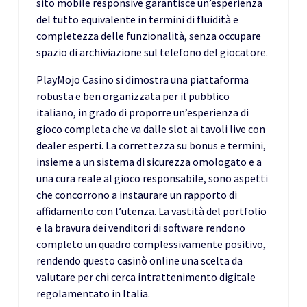
sito mobile responsive garantisce un’esperienza
del tutto equivalente in termini di fluidità e
completezza delle funzionalità, senza occupare
spazio di archiviazione sul telefono del giocatore.
PlayMojo Casino si dimostra una piattaforma
robusta e ben organizzata per il pubblico
italiano, in grado di proporre un’esperienza di
gioco completa che va dalle slot ai tavoli live con
dealer esperti. La correttezza su bonus e termini,
insieme a un sistema di sicurezza omologato e a
una cura reale al gioco responsabile, sono aspetti
che concorrono a instaurare un rapporto di
affidamento con l’utenza. La vastità del portfolio
e la bravura dei venditori di software rendono
completo un quadro complessivamente positivo,
rendendo questo casinò online una scelta da
valutare per chi cerca intrattenimento digitale
regolamentato in Italia.