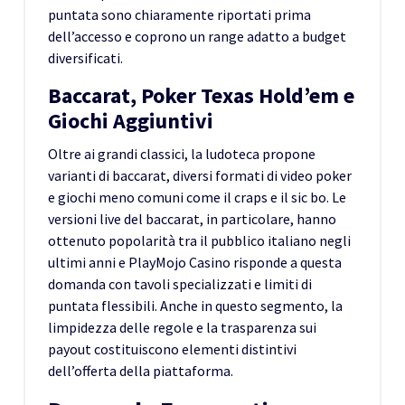
puntata sono chiaramente riportati prima
dell’accesso e coprono un range adatto a budget
diversificati.
Baccarat, Poker Texas Hold’em e
Giochi Aggiuntivi
Oltre ai grandi classici, la ludoteca propone
varianti di baccarat, diversi formati di video poker
e giochi meno comuni come il craps e il sic bo. Le
versioni live del baccarat, in particolare, hanno
ottenuto popolarità tra il pubblico italiano negli
ultimi anni e PlayMojo Casino risponde a questa
domanda con tavoli specializzati e limiti di
puntata flessibili. Anche in questo segmento, la
limpidezza delle regole e la trasparenza sui
payout costituiscono elementi distintivi
dell’offerta della piattaforma.