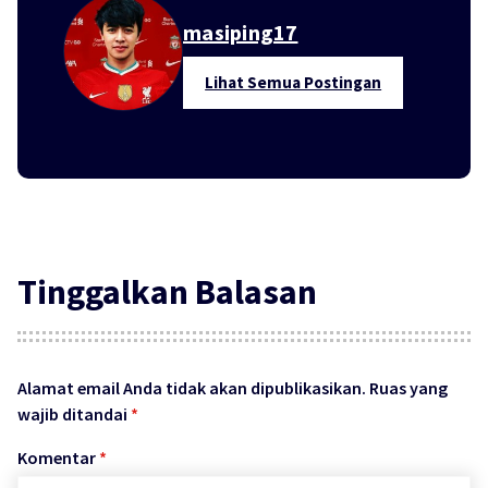
masiping17
Lihat Semua Postingan
Tinggalkan Balasan
Alamat email Anda tidak akan dipublikasikan.
Ruas yang
wajib ditandai
*
Komentar
*