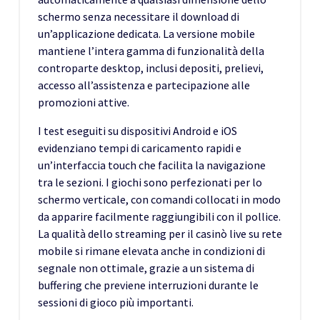
schermo senza necessitare il download di
un’applicazione dedicata. La versione mobile
mantiene l’intera gamma di funzionalità della
controparte desktop, inclusi depositi, prelievi,
accesso all’assistenza e partecipazione alle
promozioni attive.
I test eseguiti su dispositivi Android e iOS
evidenziano tempi di caricamento rapidi e
un’interfaccia touch che facilita la navigazione
tra le sezioni. I giochi sono perfezionati per lo
schermo verticale, con comandi collocati in modo
da apparire facilmente raggiungibili con il pollice.
La qualità dello streaming per il casinò live su rete
mobile si rimane elevata anche in condizioni di
segnale non ottimale, grazie a un sistema di
buffering che previene interruzioni durante le
sessioni di gioco più importanti.