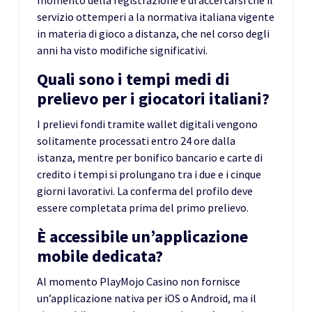
servizio ottemperi a la normativa italiana vigente
in materia di gioco a distanza, che nel corso degli
anni ha visto modifiche significativi.
Quali sono i tempi medi di
prelievo per i giocatori italiani?
I prelievi fondi tramite wallet digitali vengono
solitamente processati entro 24 ore dalla
istanza, mentre per bonifico bancario e carte di
credito i tempi si prolungano tra i due e i cinque
giorni lavorativi. La conferma del profilo deve
essere completata prima del primo prelievo.
È accessibile un’applicazione
mobile dedicata?
Al momento PlayMojo Casino non fornisce
un’applicazione nativa per iOS o Android, ma il