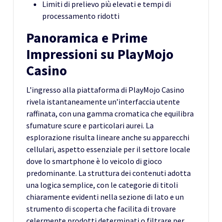
Limiti di prelievo più elevati e tempi di
processamento ridotti
Panoramica e Prime
Impressioni su PlayMojo
Casino
L’ingresso alla piattaforma di PlayMojo Casino
rivela istantaneamente un’interfaccia utente
raffinata, con una gamma cromatica che equilibra
sfumature scure e particolari aurei. La
esplorazione risulta lineare anche su apparecchi
cellulari, aspetto essenziale per il settore locale
dove lo smartphone è lo veicolo di gioco
predominante. La struttura dei contenuti adotta
una logica semplice, con le categorie di titoli
chiaramente evidenti nella sezione di lato e un
strumento di scoperta che facilita di trovare
celermente prodotti determinati o filtrare per