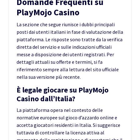
Domande Frequenti su
PlayMojo Casino
La sezione che segue riunisce i dubbi principali
posti dai utenti italiani in fase di valutazione della
piattaforma. Le risposte sono tratte da la verifica
diretta del servizio e sulle indicazioni ufficiali
messe a disposizione dei utenti registrati. Per
dettagli attuali su offerte e termini, si fa
riferimento sempre alla lettura del sito ufficiale
nella sua versione più recente.
È legale giocare su PlayMojo
Casino dall’Italia?
La piattaforma opera nel contesto delle
normative europee sul gioco d’azzardo online e
accetta giocatori residenti in Italia. Si suggerisce
tuttavia di controllare la licenza attiva al
momento della registrazione e di accertarsi che il