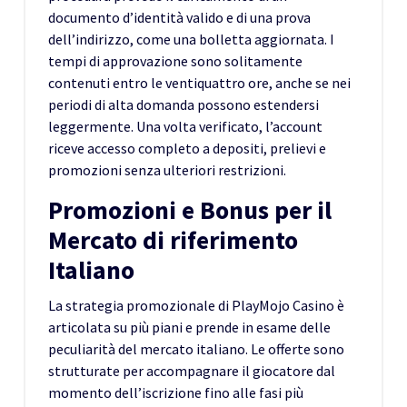
documento d’identità valido e di una prova
dell’indirizzo, come una bolletta aggiornata. I
tempi di approvazione sono solitamente
contenuti entro le ventiquattro ore, anche se nei
periodi di alta domanda possono estendersi
leggermente. Una volta verificato, l’account
riceve accesso completo a depositi, prelievi e
promozioni senza ulteriori restrizioni.
Promozioni e Bonus per il
Mercato di riferimento
Italiano
La strategia promozionale di PlayMojo Casino è
articolata su più piani e prende in esame delle
peculiarità del mercato italiano. Le offerte sono
strutturate per accompagnare il giocatore dal
momento dell’iscrizione fino alle fasi più