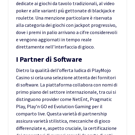
dedicate ai giochi da tavolo tradizionali, al video
poker e alle varianti più gettonate di blackjack e
roulette. Una menzione particolare è riservata
alla categoria dei giochi con jackpot progressivo,
dove i premi in palio arrivano a cifre considerevoli
e vengono aggiornati in tempo reale
direttamente nell’interfaccia di gioco.
I Partner di Software
Dietro la qualità dell’offerta ludica di PlayMojo
Casino si cela una selezione attenta dei fornitori
di software. La piattaforma collabora con nomi di
primo piano del settore internazionale, tra cui si
distinguono provider come NetEnt, Pragmatic
Play, Play’n GO ed Evolution Gaming per il
comparto live. Questa varietà di partnership
assicura varietà stilistica, meccaniche di gioco
differenziate e, aspetto cruciale, la certificazione