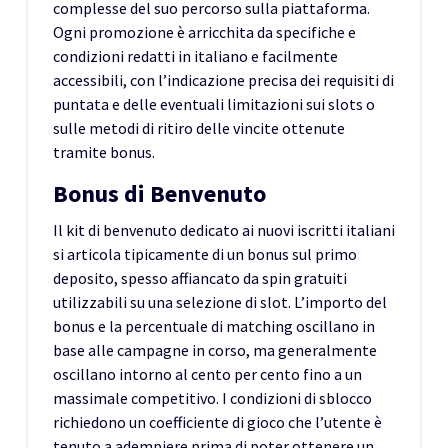
complesse del suo percorso sulla piattaforma.
Ogni promozione è arricchita da specifiche e
condizioni redatti in italiano e facilmente
accessibili, con l’indicazione precisa dei requisiti di
puntata e delle eventuali limitazioni sui slots o
sulle metodi di ritiro delle vincite ottenute
tramite bonus.
Bonus di Benvenuto
Il kit di benvenuto dedicato ai nuovi iscritti italiani
si articola tipicamente di un bonus sul primo
deposito, spesso affiancato da spin gratuiti
utilizzabili su una selezione di slot. L’importo del
bonus e la percentuale di matching oscillano in
base alle campagne in corso, ma generalmente
oscillano intorno al cento per cento fino a un
massimale competitivo. I condizioni di sblocco
richiedono un coefficiente di gioco che l’utente è
tenuto a adempiere prima di poter ottenere un