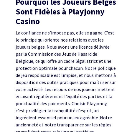
Pourquoi les Joueurs Belges
Sont Fidèles à Playjonny
Casino
La confiance ne s’impose pas, elle se gagne. C’est
le principe qui oriente nos relations avec les
joueurs belges. Nous avons une licence délivrée
par la Commission des Jeux de Hasard de
Belgique, ce qui offre un cadre légal strict et une
protection optimale pour chacun. Notre politique
de jeu responsable est limpide, et nous mettons à
disposition des outils pratiques pour maîtriser sur
votre activité. Les retours de nos joueurs mettent
en avant régulièrement l’équité des parties et la
ponctualité des paiements. Choisir Playjonny,
c’est privilégier la tranquillité d’esprit, un
ingrédient essentiel pour un jeu agréable. Notre
ancienneté et notre transparence sur les règles
consolident cette relation au quotidien.