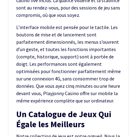
casino live inclus. La qualité visuelle et la stabilité
sont au rendez-vous, pour des sessions de jeu sans
compromis, où que vous soyez.
L’interface mobile est pensée pour le tactile. Les
boutons de mise et de lancement sont
parfaitement dimensionnés, les menus s’ouvrent
d’un geste, et toutes les fonctions importantes
(compte, historique, support) sont à portée de
doigt. Les performances sont également
optimisées pour fonctionner parfaitement même
sur une connexion 4G, sans consommer trop de
données. Que vous ayez cinq minutes ou une heure
devant vous, Playjonny Casino offre sur mobile la
même expérience complète que sur ordinateur.
Un Catalogue de Jeux Qui
Égale les Meilleurs
Notre collection de jeux est notre orgueil. Nous la