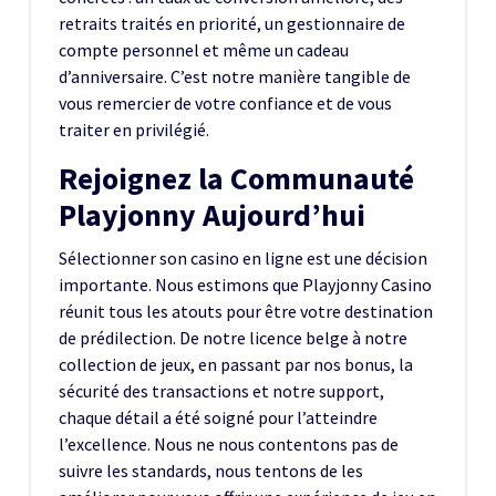
retraits traités en priorité, un gestionnaire de
compte personnel et même un cadeau
d’anniversaire. C’est notre manière tangible de
vous remercier de votre confiance et de vous
traiter en privilégié.
Rejoignez la Communauté
Playjonny Aujourd’hui
Sélectionner son casino en ligne est une décision
importante. Nous estimons que Playjonny Casino
réunit tous les atouts pour être votre destination
de prédilection. De notre licence belge à notre
collection de jeux, en passant par nos bonus, la
sécurité des transactions et notre support,
chaque détail a été soigné pour l’atteindre
l’excellence. Nous ne nous contentons pas de
suivre les standards, nous tentons de les