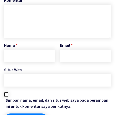
Komentar
*
Nama
*
Email
*
Situs Web
Simpan nama, email, dan situs web saya pada peramban
ini untuk komentar saya berikutnya.