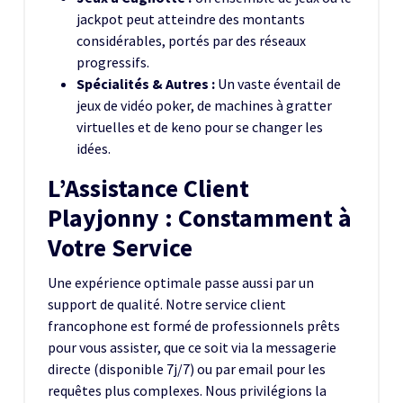
jackpot peut atteindre des montants
considérables, portés par des réseaux
progressifs.
Spécialités & Autres :
Un vaste éventail de
jeux de vidéo poker, de machines à gratter
virtuelles et de keno pour se changer les
idées.
L’Assistance Client
Playjonny : Constamment à
Votre Service
Une expérience optimale passe aussi par un
support de qualité. Notre service client
francophone est formé de professionnels prêts
pour vous assister, que ce soit via la messagerie
directe (disponible 7j/7) ou par email pour les
requêtes plus complexes. Nous privilégions la