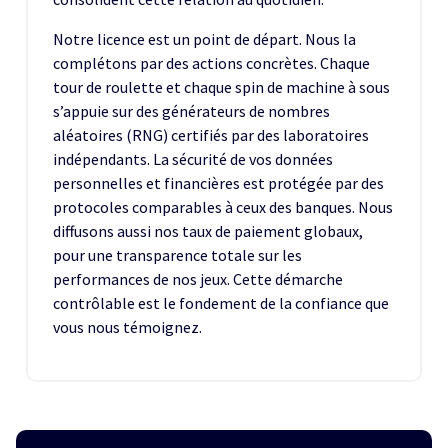
Notre licence est un point de départ. Nous la
complétons par des actions concrètes. Chaque
tour de roulette et chaque spin de machine à sous
s’appuie sur des générateurs de nombres
aléatoires (RNG) certifiés par des laboratoires
indépendants. La sécurité de vos données
personnelles et financières est protégée par des
protocoles comparables à ceux des banques. Nous
diffusons aussi nos taux de paiement globaux,
pour une transparence totale sur les
performances de nos jeux. Cette démarche
contrôlable est le fondement de la confiance que
vous nous témoignez.