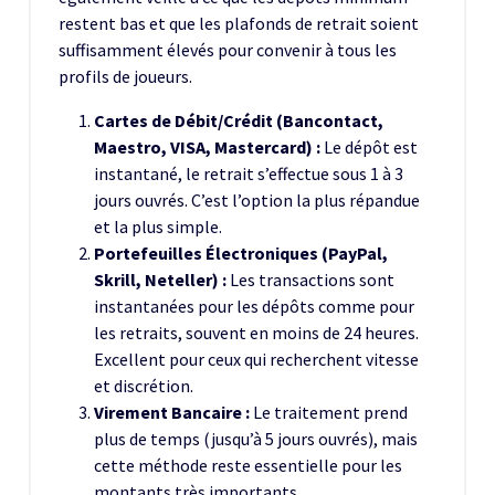
restent bas et que les plafonds de retrait soient
suffisamment élevés pour convenir à tous les
profils de joueurs.
Cartes de Débit/Crédit (Bancontact,
Maestro, VISA, Mastercard) :
Le dépôt est
instantané, le retrait s’effectue sous 1 à 3
jours ouvrés. C’est l’option la plus répandue
et la plus simple.
Portefeuilles Électroniques (PayPal,
Skrill, Neteller) :
Les transactions sont
instantanées pour les dépôts comme pour
les retraits, souvent en moins de 24 heures.
Excellent pour ceux qui recherchent vitesse
et discrétion.
Virement Bancaire :
Le traitement prend
plus de temps (jusqu’à 5 jours ouvrés), mais
cette méthode reste essentielle pour les
montants très importants.