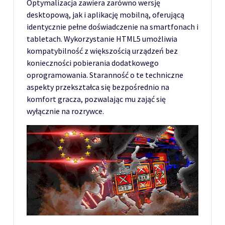
Optymalizacja zawiera zarówno wersję
desktopową, jak i aplikację mobilną, oferującą
identycznie pełne doświadczenie na smartfonach i
tabletach. Wykorzystanie HTML5 umożliwia
kompatybilność z większością urządzeń bez
konieczności pobierania dodatkowego
oprogramowania. Staranność o te techniczne
aspekty przekształca się bezpośrednio na
komfort gracza, pozwalając mu zająć się
wyłącznie na rozrywce.