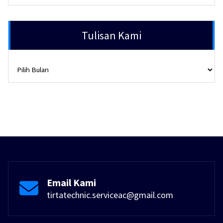
Tulisan Kami
Tulisan
Kami
Email Kami
tirtatechnic.serviceac@gmail.com