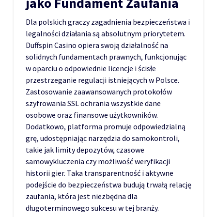
jako Fundament Zaufania
Dla polskich graczy zagadnienia bezpieczeństwa i
legalności działania są absolutnym priorytetem.
Duffspin Casino opiera swoją działalność na
solidnych fundamentach prawnych, funkcjonując
w oparciu o odpowiednie licencje i ścisłe
przestrzeganie regulacji istniejących w Polsce.
Zastosowanie zaawansowanych protokołów
szyfrowania SSL ochrania wszystkie dane
osobowe oraz finansowe użytkowników.
Dodatkowo, platforma promuje odpowiedzialną
grę, udostępniając narzędzia do samokontroli,
takie jak limity depozytów, czasowe
samowykluczenia czy możliwość weryfikacji
historii gier. Taka transparentność i aktywne
podejście do bezpieczeństwa budują trwałą relację
zaufania, która jest niezbędna dla
długoterminowego sukcesu w tej branży.