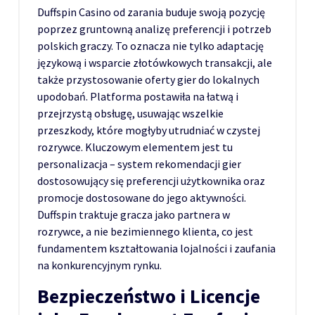
Duffspin Casino od zarania buduje swoją pozycję
poprzez gruntowną analizę preferencji i potrzeb
polskich graczy. To oznacza nie tylko adaptację
językową i wsparcie złotówkowych transakcji, ale
także przystosowanie oferty gier do lokalnych
upodobań. Platforma postawiła na łatwą i
przejrzystą obsługę, usuwając wszelkie
przeszkody, które mogłyby utrudniać w czystej
rozrywce. Kluczowym elementem jest tu
personalizacja – system rekomendacji gier
dostosowujący się preferencji użytkownika oraz
promocje dostosowane do jego aktywności.
Duffspin traktuje gracza jako partnera w
rozrywce, a nie bezimiennego klienta, co jest
fundamentem kształtowania lojalności i zaufania
na konkurencyjnym rynku.
Bezpieczeństwo i Licencje