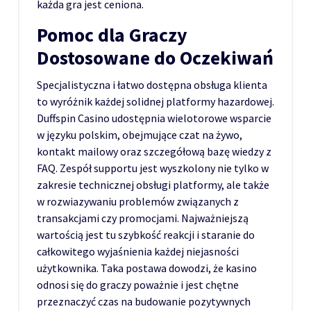
każda gra jest ceniona.
Pomoc dla Graczy
Dostosowane do Oczekiwań
Specjalistyczna i łatwo dostępna obsługa klienta
to wyróżnik każdej solidnej platformy hazardowej.
Duffspin Casino udostępnia wielotorowe wsparcie
w języku polskim, obejmujące czat na żywo,
kontakt mailowy oraz szczegółową bazę wiedzy z
FAQ. Zespół supportu jest wyszkolony nie tylko w
zakresie technicznej obsługi platformy, ale także
w rozwiazywaniu problemów związanych z
transakcjami czy promocjami. Najważniejszą
wartością jest tu szybkość reakcji i staranie do
całkowitego wyjaśnienia każdej niejasności
użytkownika. Taka postawa dowodzi, że kasino
odnosi się do graczy poważnie i jest chętne
przeznaczyć czas na budowanie pozytywnych