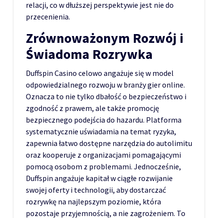
relacji, co w dłuższej perspektywie jest nie do
przecenienia.
Zrównoważonym Rozwój i
Świadoma Rozrywka
Duffspin Casino celowo angażuje się w model
odpowiedzialnego rozwoju w branży gier online.
Oznacza to nie tylko dbałość o bezpieczeństwo i
zgodność z prawem, ale także promocję
bezpiecznego podejścia do hazardu. Platforma
systematycznie uświadamia na temat ryzyka,
zapewnia łatwo dostępne narzędzia do autolimitu
oraz kooperuje z organizacjami pomagającymi
pomocą osobom z problemami. Jednocześnie,
Duffspin angażuje kapitał w ciągłe rozwijanie
swojej oferty i technologii, aby dostarczać
rozrywkę na najlepszym poziomie, która
pozostaje przyjemnością, a nie zagrożeniem. To