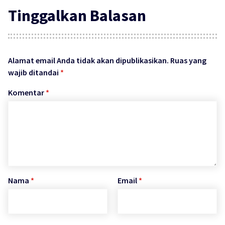
Tinggalkan Balasan
Alamat email Anda tidak akan dipublikasikan.
Ruas yang
wajib ditandai
*
Komentar
*
Nama
*
Email
*