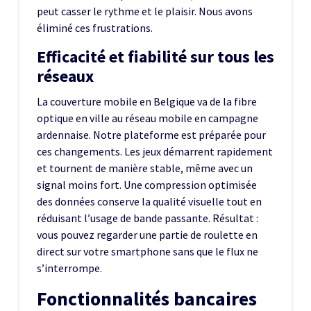
peut casser le rythme et le plaisir. Nous avons
éliminé ces frustrations.
Efficacité et fiabilité sur tous les
réseaux
La couverture mobile en Belgique va de la fibre
optique en ville au réseau mobile en campagne
ardennaise. Notre plateforme est préparée pour
ces changements. Les jeux démarrent rapidement
et tournent de manière stable, même avec un
signal moins fort. Une compression optimisée
des données conserve la qualité visuelle tout en
réduisant l’usage de bande passante. Résultat :
vous pouvez regarder une partie de roulette en
direct sur votre smartphone sans que le flux ne
s’interrompe.
Fonctionnalités bancaires