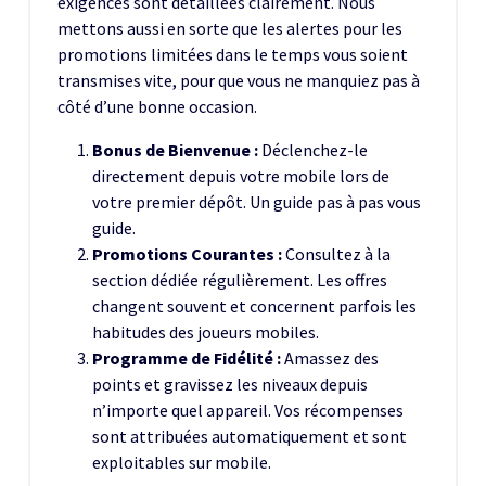
exigences sont détaillées clairement. Nous
mettons aussi en sorte que les alertes pour les
promotions limitées dans le temps vous soient
transmises vite, pour que vous ne manquiez pas à
côté d’une bonne occasion.
Bonus de Bienvenue :
Déclenchez-le
directement depuis votre mobile lors de
votre premier dépôt. Un guide pas à pas vous
guide.
Promotions Courantes :
Consultez à la
section dédiée régulièrement. Les offres
changent souvent et concernent parfois les
habitudes des joueurs mobiles.
Programme de Fidélité :
Amassez des
points et gravissez les niveaux depuis
n’importe quel appareil. Vos récompenses
sont attribuées automatiquement et sont
exploitables sur mobile.