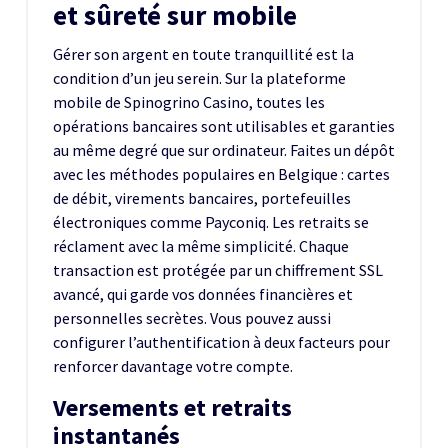
et sûreté sur mobile
Gérer son argent en toute tranquillité est la
condition d’un jeu serein. Sur la plateforme
mobile de Spinogrino Casino, toutes les
opérations bancaires sont utilisables et garanties
au même degré que sur ordinateur. Faites un dépôt
avec les méthodes populaires en Belgique : cartes
de débit, virements bancaires, portefeuilles
électroniques comme Payconiq. Les retraits se
réclament avec la même simplicité. Chaque
transaction est protégée par un chiffrement SSL
avancé, qui garde vos données financières et
personnelles secrètes. Vous pouvez aussi
configurer l’authentification à deux facteurs pour
renforcer davantage votre compte.
Versements et retraits
instantanés