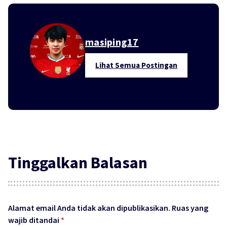
masiping17
Lihat Semua Postingan
Tinggalkan Balasan
Alamat email Anda tidak akan dipublikasikan.
Ruas yang
wajib ditandai
*