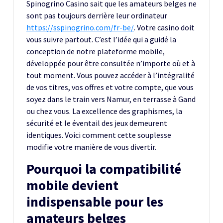
Spinogrino Casino sait que les amateurs belges ne
sont pas toujours derrière leur ordinateur
https://sspinogrino.com/fr-be/
. Votre casino doit
vous suivre partout. C’est l’idée qui a guidé la
conception de notre plateforme mobile,
développée pour être consultée n’importe où et à
tout moment. Vous pouvez accéder à l’intégralité
de vos titres, vos offres et votre compte, que vous
soyez dans le train vers Namur, en terrasse à Gand
ou chez vous. La excellence des graphismes, la
sécurité et le éventail des jeux demeurent
identiques. Voici comment cette souplesse
modifie votre manière de vous divertir.
Pourquoi la compatibilité
mobile devient
indispensable pour les
amateurs belges