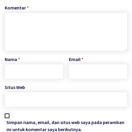
Komentar
*
Nama
*
Email
*
Situs Web
Simpan nama, email, dan situs web saya pada peramban
ini untuk komentar saya berikutnya.