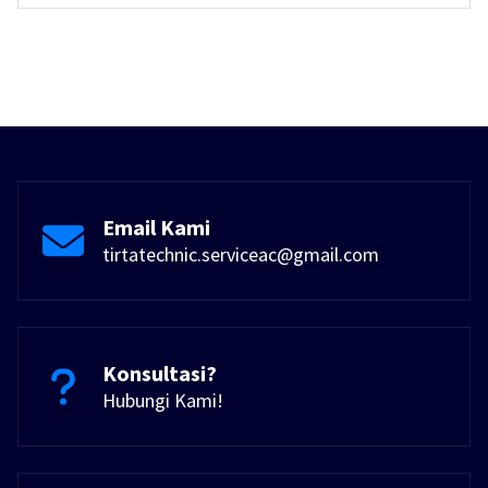
Email Kami
tirtatechnic.serviceac@gmail.com
Konsultasi?
Hubungi Kami!