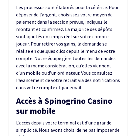
Les processus sont élaborés pour la célérité. Pour
déposer de l’argent, choisissez votre moyen de
paiement dans la section prévue, indiquez le
montant et confirmez. La majorité des dépôts
sont ajoutés en temps réel sur votre compte
joueur. Pour retirer vos gains, la demande se
réalise en quelques clics depuis le menu de votre
compte. Notre équipe gère toutes les demandes
avec la même considération, qu’elles viennent
d’un mobile ou d’un ordinateur. Vous consultez
l’avancement de votre retrait via des notifications
dans votre compte et par email.
Accès à Spinogrino Casino
sur mobile
L’accès depuis votre terminal est d’une grande
simplicité. Nous avons choisi de ne pas imposer de