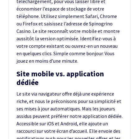
téléchargement, pour vous laisser libre et
économiser l’espace de stockage de votre
téléphone. Utilisez simplement Safari, Chrome
ou Firefox et saisissez l’adresse de Spinogrino
Casino. Le site reconnaît votre mobile et montre
aussitôt la version optimisée. Identifiez-vous à
votre compte existant ou ouvrez-en un nouveau
en quelques clics. Simple comme bonjour. Vous
jouez en moins d’une minute.
Site mobile vs. application
dédiée
Le site via navigateur offre déjà une expérience
riche, et nous le préconisons pour sa simplicité et
ses mises à jour automatiques. Mais les joueurs
assidus peuvent préférer notre application dédiée.
Accessible sur iOS et Android, elle ajoute un
raccourci sur votre écran d’accueil. Elle envoie des
notifications push pour les nouvelles offres et les