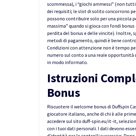
scommessa), i “giochi ammessi” (non tutti
dei requisiti; le slot di solito concorrono 
possono contribuire solo per una piccola per
massima” quando si gioca con fondi bonus 
perdita del bonus e delle vincite). Inoltre, 
metodi di pagamento, quindi è bene contro
Condizioni con attenzione non è tempo pers
numero sul conto a una reale opportunità di 
in modo informato.
Istruzioni Comple
Bonus
Riscuotere il welcome bonus di Duffspin Casi
giocatore italiano, anche di chi è alle prim
accedere sul sito duff-spin.eu/it-it, selezi
con i tuoi dati personali. I dati devono ess
d’identità per le controlli successive. Dopo 