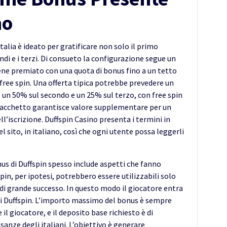
no
Italia è ideato per gratificare non solo il primo
i e i terzi. Di consueto la configurazione segue un
iene premiato con una quota di bonus fino a un tetto
free spin. Una offerta tipica potrebbe prevedere un
un 50% sul secondo e un 25% sul terzo, con free spin
 a pacchetto garantisce valore supplementare per un
’iscrizione. Duffspin Casino presenta i termini in
sito, in italiano, così che ogni utente possa leggerli
us di Duffspin spesso include aspetti che fanno
spin, per ipotesi, potrebbero essere utilizzabili solo
o di grande successo. In questo modo il giocatore entra
 di Duffspin. L’importo massimo del bonus è sempre
 il giocatore, e il deposito base richiesto è di
sanze degli italiani. L’obiettivo è generare