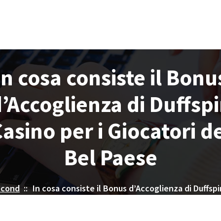
In cosa consiste il Bonu
’Accoglienza di Duffsp
asino per i Giocatori d
Bel Paese
econd
::
In cosa consiste il Bonus d’Accoglienza di Duffspi