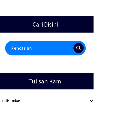
Cari Disini
Pencarian
untuk:
Tulisan Kami
ulisan
ami