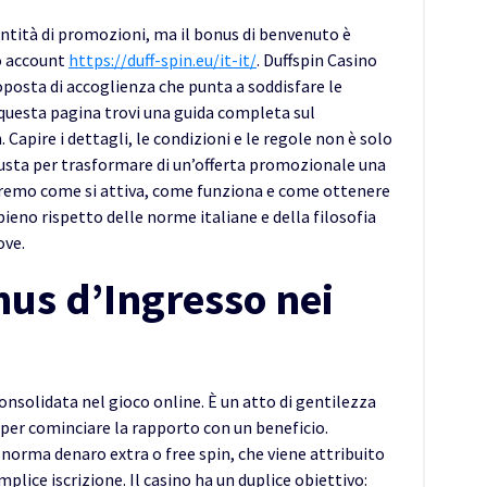
tità di promozioni, ma il bonus di benvenuto è
vo account
https://duff-spin.eu/it-it/
. Duffspin Casino
roposta di accoglienza che punta a soddisfare le
 questa pagina trovi una guida completa sul
apire i dettagli, le condizioni e le regole non è solo
giusta per trasformare di un’offerta promozionale una
iremo come si attiva, come funziona e come ottenere
 pieno rispetto delle norme italiane e della filosofia
ove.
nus d’Ingresso nei
nsolidata nel gioco online. È un atto di gentilezza
ti per cominciare la rapporto con un beneficio.
 norma denaro extra o free spin, che viene attribuito
plice iscrizione. Il casino ha un duplice obiettivo: