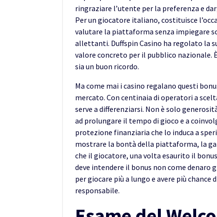
ringraziare l’utente per la preferenza e dar
Per un giocatore italiano, costituisce l’occ
valutare la piattaforma senza impiegare sol
allettanti. Duffspin Casino ha regolato la s
valore concreto per il pubblico nazionale. È
sia un buon ricordo.
Ma come mai i casino regalano questi bonus
mercato. Con centinaia di operatori a scelt
serve a differenziarsi. Non è solo generosi
ad prolungare il tempo di gioco e a coinvolg
protezione finanziaria che lo induca a spe
mostrare la bontà della piattaforma, la gam
che il giocatore, una volta esaurito il bonus
deve intendere il bonus non come denaro 
per giocare più a lungo e avere più chance
responsabile.
Esame del Welco