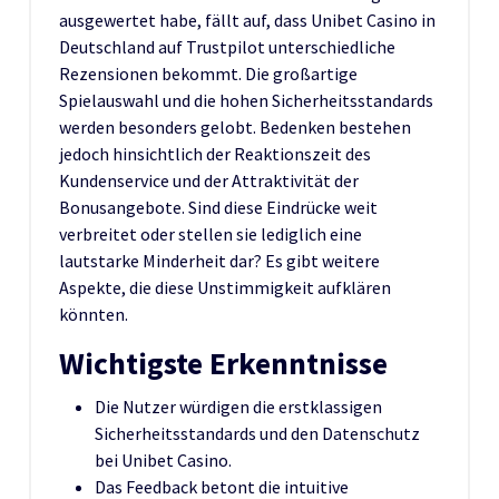
ausgewertet habe, fällt auf, dass Unibet Casino in
Deutschland auf Trustpilot unterschiedliche
Rezensionen bekommt. Die großartige
Spielauswahl und die hohen Sicherheitsstandards
werden besonders gelobt. Bedenken bestehen
jedoch hinsichtlich der Reaktionszeit des
Kundenservice und der Attraktivität der
Bonusangebote. Sind diese Eindrücke weit
verbreitet oder stellen sie lediglich eine
lautstarke Minderheit dar? Es gibt weitere
Aspekte, die diese Unstimmigkeit aufklären
könnten.
Wichtigste Erkenntnisse
Die Nutzer würdigen die erstklassigen
Sicherheitsstandards und den Datenschutz
bei Unibet Casino.
Das Feedback betont die intuitive