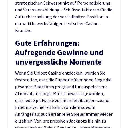
strategischen Schwerpunkt auf Personalisierung
und Vertrauensbildung – Schlüsselfaktoren für die
Aufrechterhaltung der vorteilhaften Position in
der wettbewerbsfähigen deutschen Casino-
Branche.
Gute Erfahrungen:
Aufregende Gewinne und
unvergessliche Momente
Wenn Sie Unibet Casino entdecken, werden Sie
feststellen, dass die Euphorie über hohe Siege die
gesamte Plattform prägt und für ausgelassene
Atmosphäre sorgt. Mir ist bewusst geworden,
dass jede Spielweise zu einem bleibenden Casino-
Erlebnis verhelfen kann, von dem sowohl
Anfänger als auch erfahrene Spieler immer wieder
erzählen. Von progressiven Jackpots bis hin zu
strategischen Poker-Gewinnen – diese Momente