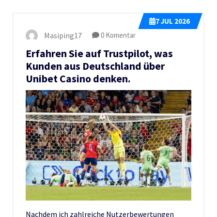
7
JUL 2026
Masiping17
0 Komentar
Erfahren Sie auf Trustpilot, was
Kunden aus Deutschland über
Unibet Casino denken.
Nachdem ich zahlreiche Nutzerbewertungen