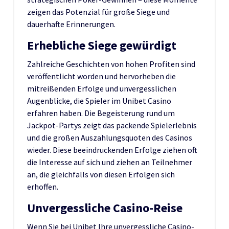
zeigen das Potenzial für große Siege und
dauerhafte Erinnerungen.
Erhebliche Siege gewürdigt
Zahlreiche Geschichten von hohen Profiten sind
veröffentlicht worden und hervorheben die
mitreißenden Erfolge und unvergesslichen
Augenblicke, die Spieler im Unibet Casino
erfahren haben. Die Begeisterung rund um
Jackpot-Partys zeigt das packende Spielerlebnis
und die großen Auszahlungsquoten des Casinos
wieder. Diese beeindruckenden Erfolge ziehen oft
die Interesse auf sich und ziehen an Teilnehmer
an, die gleichfalls von diesen Erfolgen sich
erhoffen.
Unvergessliche Casino-Reise
Wenn Sie bei Unibet Ihre unvergessliche Casino-