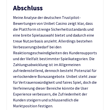
Abschluss
Meine Analyse der deutschen Trustpilot-
Bewertungen von Unibet Casino zeigt klar, dass
die Plattform strenge Sicherheitsstandards und
eine breite Spielauswahl bietet und dadurch eine
treue Nutzerbasis anzieht. Allerdings bestehen
Verbesserungsbedarf bei den
Reaktionsgeschwindigkeiten des Kundensupports
und der Vielfalt bestimmter Spielkategorien. Die
Zahlungsabwicklung ist im Allgemeinen
zufriedenstellend, dennoch besteht Potenzial für
verlockendere Bonusangebote. Unibet steht zwar
für Vertrauenswürdigkeit und faires Spiel, doch die
Verfeinerung dieser Bereiche könnte die User
Experience verbessern, die Zufriedenheit der
Kunden steigern und schlussendlich die
Marktposition festigen.