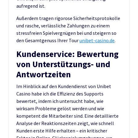
aufregend ist.
Außerdem tragen rigorose Sicherheitsprotokolle
und rasche, verlässliche Zahlungen zu einem
stressfreien Spielvergnügen bei und steigern so
den Gesamtgenuss Ihrer Tour
unibet-casino.de
.
Kundenservice: Bewertung
von Unterstützungs- und
Antwortzeiten
Im Hinblick auf den Kundendienst von Unibet
Casino habe ich die Effizienz des Supports
bewertet, indem ich untersucht habe, wie
wirksam Probleme gelöst werden und wie
kompetent die Mitarbeiter sind. Eine detaillierte
Analyse der Reaktionszeiten zeigt, wie schnell
Kunden erste Hilfe erhalten – ein kritischer