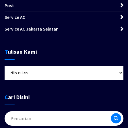
Post
Service AC
Service AC Jakarta Selatan
Tulisan Kami
Tulisan
Kami
Cari Disini
Pencarian
untuk: