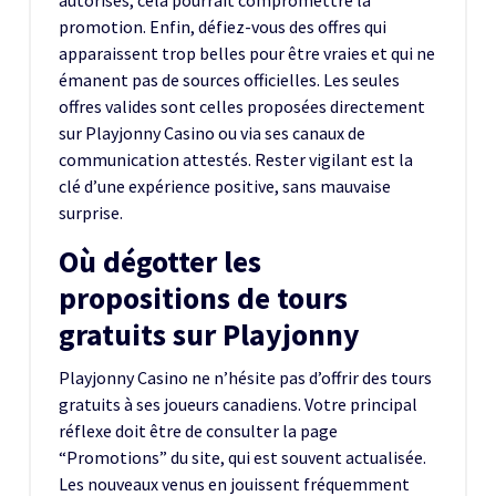
autorisés, cela pourrait compromettre la
promotion. Enfin, défiez-vous des offres qui
apparaissent trop belles pour être vraies et qui ne
émanent pas de sources officielles. Les seules
offres valides sont celles proposées directement
sur Playjonny Casino ou via ses canaux de
communication attestés. Rester vigilant est la
clé d’une expérience positive, sans mauvaise
surprise.
Où dégotter les
propositions de tours
gratuits sur Playjonny
Playjonny Casino ne n’hésite pas d’offrir des tours
gratuits à ses joueurs canadiens. Votre principal
réflexe doit être de consulter la page
“Promotions” du site, qui est souvent actualisée.
Les nouveaux venus en jouissent fréquemment