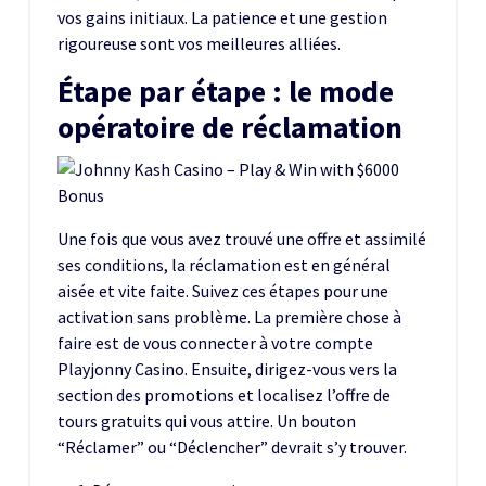
vos gains initiaux. La patience et une gestion
rigoureuse sont vos meilleures alliées.
Étape par étape : le mode
opératoire de réclamation
Une fois que vous avez trouvé une offre et assimilé
ses conditions, la réclamation est en général
aisée et vite faite. Suivez ces étapes pour une
activation sans problème. La première chose à
faire est de vous connecter à votre compte
Playjonny Casino. Ensuite, dirigez-vous vers la
section des promotions et localisez l’offre de
tours gratuits qui vous attire. Un bouton
“Réclamer” ou “Déclencher” devrait s’y trouver.