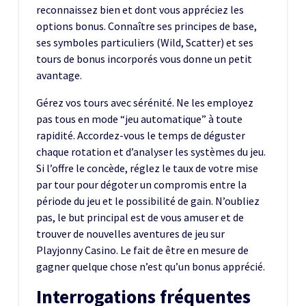
reconnaissez bien et dont vous appréciez les
options bonus. Connaître ses principes de base,
ses symboles particuliers (Wild, Scatter) et ses
tours de bonus incorporés vous donne un petit
avantage.
Gérez vos tours avec sérénité. Ne les employez
pas tous en mode “jeu automatique” à toute
rapidité. Accordez-vous le temps de déguster
chaque rotation et d’analyser les systèmes du jeu.
Si l’offre le concède, réglez le taux de votre mise
par tour pour dégoter un compromis entre la
période du jeu et le possibilité de gain. N’oubliez
pas, le but principal est de vous amuser et de
trouver de nouvelles aventures de jeu sur
Playjonny Casino. Le fait de être en mesure de
gagner quelque chose n’est qu’un bonus apprécié.
Interrogations fréquentes