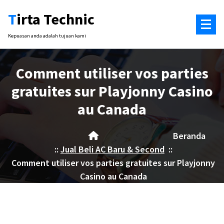
Lewati
Tirta Technic
ke
konten
Kepuasan anda adalah tujuan kami
Comment utiliser vos parties
gratuites sur Playjonny Casino
au Canada
Beranda
::
Jual Beli AC Baru & Second
::
Comment utiliser vos parties gratuites sur Playjonny
Casino au Canada