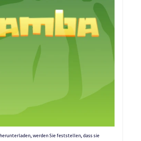
runterladen, werden Sie feststellen, dass sie