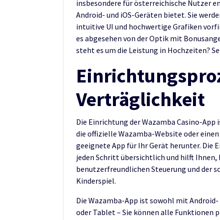
insbesondere für österreichische Nutzer en
Android- und iOS-Geräten bietet. Sie werd
intuitive UI und hochwertige Grafiken vorfi
es abgesehen von der Optik mit Bonusang
steht es um die Leistung in Hochzeiten? Se
Einrichtungspro
Verträglichkeit
Die Einrichtung der Wazamba Casino-App ist
die offizielle Wazamba-Website oder einen
geeignete App für Ihr Gerät herunter. Die 
jeden Schritt übersichtlich und hilft Ihnen
benutzerfreundlichen Steuerung und der sch
Kinderspiel.
Die Wazamba-App ist sowohl mit Android- a
oder Tablet – Sie können alle Funktionen 