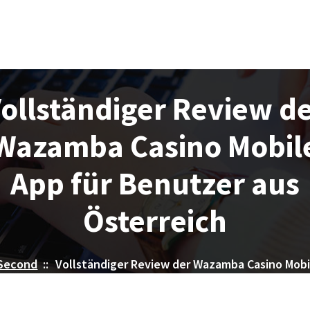
ollständiger Review d
Wazamba Casino Mobil
App für Benutzer aus
Österreich
 Second
::
Vollständiger Review der Wazamba Casino Mobil