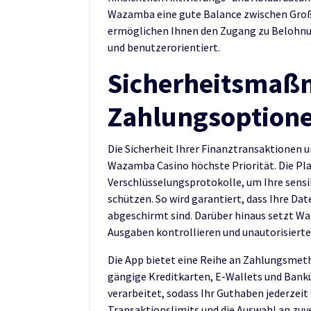
Wazamba eine gute Balance zwischen Großz
ermöglichen Ihnen den Zugang zu Belohnun
und benutzerorientiert.
Sicherheitsmaß
Zahlungsoption
Die Sicherheit Ihrer Finanztransaktionen 
Wazamba Casino höchste Priorität. Die Pl
Verschlüsselungsprotokolle, um Ihre sens
schützen. So wird garantiert, dass Ihre Da
abgeschirmt sind. Darüber hinaus setzt Wa
Ausgaben kontrollieren und unautorisiert
Die App bietet eine Reihe an Zahlungsmeth
gängige Kreditkarten, E-Wallets und Bank
verarbeitet, sodass Ihr Guthaben jederzeit 
Transaktionslimits und die Auswahl an zu