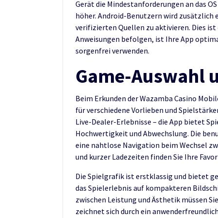
Gerät die Mindestanforderungen an das OS u
höher. Android-Benutzern wird zusätzlich 
verifizierten Quellen zu aktivieren. Dies i
Anweisungen befolgen, ist Ihre App optima
sorgenfrei verwenden.
Game-Auswahl u
Beim Erkunden der Wazamba Casino Mobile
für verschiedene Vorlieben und Spielstärke
Live-Dealer-Erlebnisse – die App bietet Sp
Hochwertigkeit und Abwechslung. Die ben
eine nahtlose Navigation beim Wechsel zw
und kurzer Ladezeiten finden Sie Ihre Favo
Die Spielgrafik ist erstklassig und bietet 
das Spielerlebnis auf kompakteren Bildsch
zwischen Leistung und Ästhetik müssen Sie 
zeichnet sich durch ein anwenderfreundliche