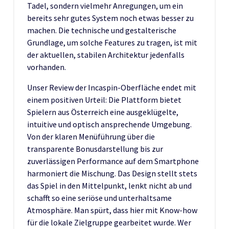
Tadel, sondern vielmehr Anregungen, um ein
bereits sehr gutes System noch etwas besser zu
machen. Die technische und gestalterische
Grundlage, um solche Features zu tragen, ist mit
der aktuellen, stabilen Architektur jedenfalls
vorhanden.
Unser Review der Incaspin-Oberfläche endet mit
einem positiven Urteil: Die Plattform bietet
Spielern aus Österreich eine ausgeklügelte,
intuitive und optisch ansprechende Umgebung.
Von der klaren Menüführung über die
transparente Bonusdarstellung bis zur
zuverlässigen Performance auf dem Smartphone
harmoniert die Mischung. Das Design stellt stets
das Spiel in den Mittelpunkt, lenkt nicht ab und
schafft so eine seriöse und unterhaltsame
Atmosphäre. Man spürt, dass hier mit Know-how
für die lokale Zielgruppe gearbeitet wurde. Wer