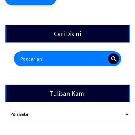
Cari Disini
Pencarian
untuk:
Tulisan Kami
Tulisan
Kami