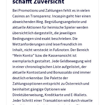
schafft Zuversicht
Bei Promotions und Zahlungen fehlt es in vielen
Casinos an Transparenz. Incaspin geht hier einen
abweichenden Weg. Begrüßungsangebote und
aktuelle Aktionen für heimische Spieler werden
übersichtlich dargestellt, die jeweiligen
Bedingungen sind exakt beschrieben. Die
Wettanforderungen sind leserfreundlich im
Inhalt, nicht versteckt in Fußnoten. Der Bereich
“Mein Konto” bzw. die Kassenansicht ist
exemplarisch gestaltet. Jede Geldbewegung wird
in einer chronologischen Liste aufgelistet, der
aktuelle Kontostand und Bonussaldo sind immer
deutlich erkennbar. Die Palette der
Zahlungsoptionen entspricht zu Österreich und
beinhaltet gängige Optionen wie
Direktüberweisung, Kreditkarte und E-Wallets.
Jeder Schritt einer Transaktion wird durch visuelle