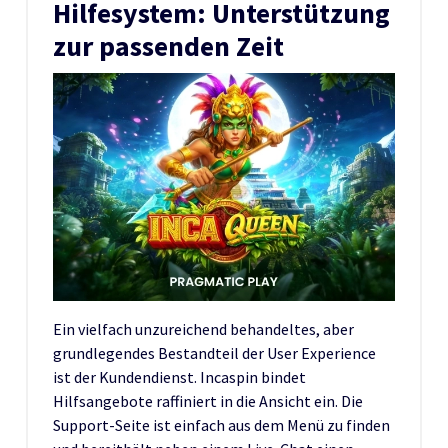
Hilfesystem: Unterstützung
zur passenden Zeit
Ein vielfach unzureichend behandeltes, aber
grundlegendes Bestandteil der User Experience
ist der Kundendienst. Incaspin bindet
Hilfsangebote raffiniert in die Ansicht ein. Die
Support-Seite ist einfach aus dem Menü zu finden