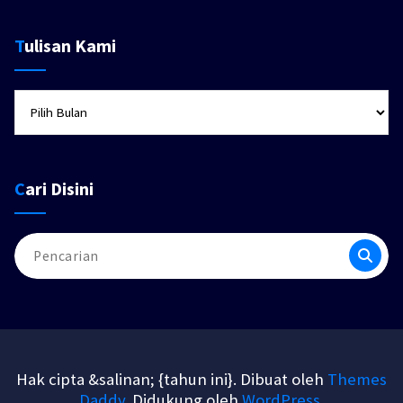
Tulisan Kami
Tulisan
Kami
Cari Disini
Pencarian
untuk:
Hak cipta &salinan; {tahun ini}. Dibuat oleh
Themes
Daddy
. Didukung oleh
WordPress
.