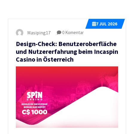
7
JUL 2026
Masiping17
0 Komentar
Design-Check: Benutzeroberfläche
und Nutzererfahrung beim Incaspin
Casino in Österreich