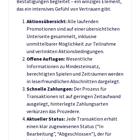
Bestätigungen begleitet – ein winziges Element,
das ein intensives Gefühl von Vertrauen gibt.
Aktionsübersicht:
Alle laufenden
Promotionen sind auf einer übersichtlichen
Unterseite gesammelt, inklusive
unmittelbarer Möglichkeit zur Teilnahme
und verlinkten Aktionsbedingungen.
Offene Auflagen:
Wesentliche
Informationen zu Mindesteinsatz,
berechtigten Spielen und Zeiträumen werden
in leserfreundlichen Abschnitten dargelegt.
Schnelle Zahlungen:
Der Prozess für
Transaktionen ist auf geringen Zeitaufwand
ausgelegt, hinterlegte Zahlungsarten
verkürzen das Prozedere.
Aktueller Status:
Jede Transaktion erhält
einen klar zugewiesenen Status (“In
Bearbeitung”, “Abgeschlossen”), der für