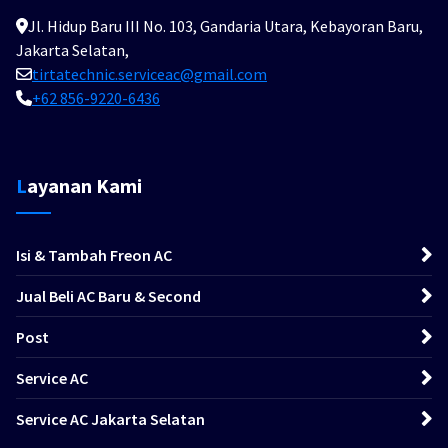
Jl. Hidup Baru III No. 103, Gandaria Utara, Kebayoran Baru,
Jakarta Selatan,
tirtatechnic.serviceac@gmail.com
+62 856-9220-6436
Layanan Kami
Isi & Tambah Freon AC
Jual Beli AC Baru & Second
Post
Service AC
Service AC Jakarta Selatan