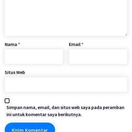
Nama
*
Email
*
Situs Web
Simpan nama, email, dan situs web saya pada peramban
ini untuk komentar saya berikutnya.