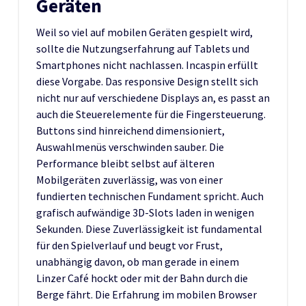
Geräten
Weil so viel auf mobilen Geräten gespielt wird,
sollte die Nutzungserfahrung auf Tablets und
Smartphones nicht nachlassen. Incaspin erfüllt
diese Vorgabe. Das responsive Design stellt sich
nicht nur auf verschiedene Displays an, es passt an
auch die Steuerelemente für die Fingersteuerung.
Buttons sind hinreichend dimensioniert,
Auswahlmenüs verschwinden sauber. Die
Performance bleibt selbst auf älteren
Mobilgeräten zuverlässig, was von einer
fundierten technischen Fundament spricht. Auch
grafisch aufwändige 3D-Slots laden in wenigen
Sekunden. Diese Zuverlässigkeit ist fundamental
für den Spielverlauf und beugt vor Frust,
unabhängig davon, ob man gerade in einem
Linzer Café hockt oder mit der Bahn durch die
Berge fährt. Die Erfahrung im mobilen Browser